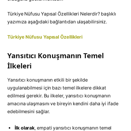
Türkiye Nüfusu Yapısal Özellikleri Nelerdir? başlıklı
yazımıza aşağıdaki bağlantıdan ulaşabilirsiniz.
Türkiye Nüfusu Yapısal Özellikleri
Yansıtıcı Konuşmanın Temel
İlkeleri
Yansıtıcı konuşmanın etkili bir şekilde
uygulanabilmesi için bazı temel ilkelere dikkat
edilmesi gerekir. Bu ilkeler, yansıtıcı konuşmanın
amacına ulaşmasını ve bireyin kendini daha iyi ifade
edebilmesini sağlar.
İlk olarak
, empati yansıtıcı konuşmanın temel