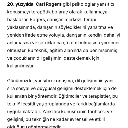
20. yüzyılda
,
Carl Rogers
gibi psikologlar yansıtıcı
konuşmayı terapötik bir araç olarak kullanmaya
başladılar. Rogers, danışan merkezli terapi
yaklaşımında, danışanın söylediklerini yansıtma ve
yeniden ifade etme yoluyla, danışanın kendini daha iyi
anlamasına ve sorunlarına çözüm bulmasına yardımcı
olmuştur. Bu teknik, eğitim alanında da benimsenmiş
ve çocukların dil gelişimini desteklemek için
kullanılmıştır.
Günümüzde, yansıtıcı konuşma, dil gelişiminin yanı
sıra sosyal ve duygusal gelişimi desteklemek için de
kullanılan bir yöntemdir. Eğitimciler ve terapistler, bu
tekniği çeşitli yaş gruplarında ve farklı bağlamlarda
uygulamaktadır. Yansıtıcı konuşmanın tarihçesi ve
gelişimi, bu tekniğin ne kadar evrensel ve etkili
olduğunu göstermektedir.