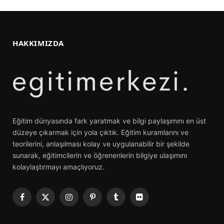
HAKKIMIZDA
Eğitim dünyasında fark yaratmak ve bilgi paylaşımını en üst
düzeye çıkarmak için yola çıktık. Eğitim kuramlarını ve
teorilerini, anlaşılması kolay ve uygulanabilir bir şekilde
sunarak, eğitimcilerin ve öğrenenlerin bilgiye ulaşımını
kolaylaştırmayı amaçlıyoruz.
Facebook
X
Instagram
Pinterest
Tumblr
Flickr
(Twitter)