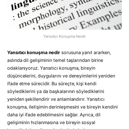
Yansıtıcı Konuşma Nedir
Yansıtıcı konuşma nedir
sorusuna yanıt ararken,
aslında dil gelişiminin temel taşlarından birine
odaklanıyoruz. Yansıtıcı konuşma, bireyin
düşüncelerini, duygularını ve deneyimlerini yeniden
ifade etme sürecidir. Bu süreçte, kişi kendi
söylediklerini ya da başkalarının söylediklerini
yeniden şekillendirir ve anlamlandırır. Yansıtıcı
konuşma, iletişimin derinleşmesini ve bireyin kendini
daha iyi ifade edebilmesini sağlar. Ayrıca, dil
gelişiminin hızlanmasına ve bireyin sosyal