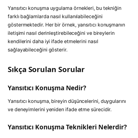
Yansıtıcı konuşma uygulama örnekleri, bu tekniğin
farklı bağlamlarda nasıl kullanılabileceğini
göstermektedir. Her bir örnek, yansıtıcı konuşmanın
iletişimi nasıl derinleştirebileceğini ve bireylerin
kendilerini daha iyi ifade etmelerini nasıl
sağlayabileceğini gösterir.
Sıkça Sorulan Sorular
Yansıtıcı Konuşma Nedir?
Yansıtıcı konuşma, bireyin düşüncelerini, duygularını
ve deneyimlerini yeniden ifade etme sürecidir.
Yansıtıcı Konuşma Teknikleri Nelerdir?