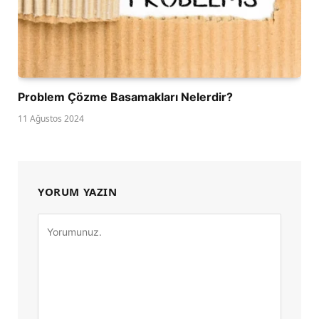
Problem Çözme Basamakları Nelerdir?
11 Ağustos 2024
YORUM YAZIN