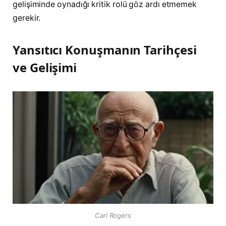
gelişiminde oynadığı kritik rolü göz ardı etmemek
gerekir.
Yansıtıcı Konuşmanın Tarihçesi
ve Gelişimi
Carl Rogers