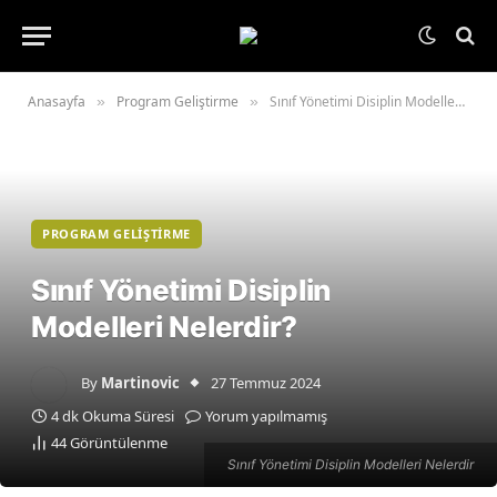
Anasayfa
Program Geliştirme
Sınıf Yönetimi Disiplin Modelleri Nelerdir?
»
»
PROGRAM GELIŞTIRME
Sınıf Yönetimi Disiplin
Modelleri Nelerdir?
By
Martinovic
27 Temmuz 2024
4 dk Okuma Süresi
Yorum yapılmamış
44
Görüntülenme
Sınıf Yönetimi Disiplin Modelleri Nelerdir