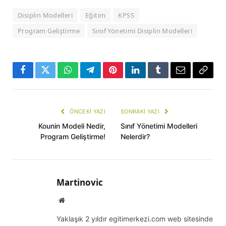
Disiplin Modelleri
Eğitim
KPSS
Program Geliştirme
Sınıf Yönetimi Disiplin Modelleri
Facebook
Twitter
WhatsApp
Telegram
Pinterest
LinkedIn
Tumblr
E-
Copy
mail
Link
ÖNCEKI YAZI
SONRAKI YAZI
Kounin Modeli Nedir,
Sınıf Yönetimi Modelleri
Program Geliştirme!
Nelerdir?
Martinovic
Website
Yaklaşık 2 yıldır egitimerkezi.com web sitesinde