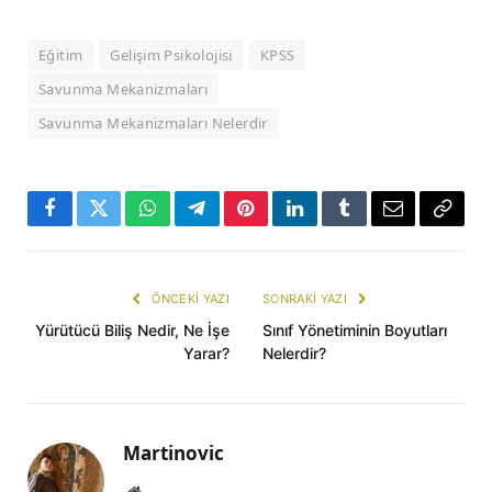
Eğitim
Gelişim Psikolojisi
KPSS
Savunma Mekanizmaları
Savunma Mekanizmaları Nelerdir
Facebook
Twitter
WhatsApp
Telegram
Pinterest
LinkedIn
Tumblr
E-
Copy
mail
Link
ÖNCEKI YAZI
SONRAKI YAZI
Yürütücü Biliş Nedir, Ne İşe
Sınıf Yönetiminin Boyutları
Yarar?
Nelerdir?
Martinovic
Website