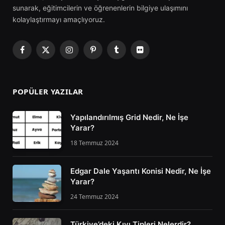
sunarak, eğitimcilerin ve öğrenenlerin bilgiye ulaşımını
kolaylaştırmayı amaçlıyoruz.
Facebook
X
Instagram
Pinterest
Tumblr
Flickr
(Twitter)
POPÜLER YAZILAR
Yapılandırılmış Grid Nedir, Ne İşe
Yarar?
18 Temmuz 2024
Edgar Dale Yaşantı Konisi Nedir, Ne İşe
Yarar?
24 Temmuz 2024
Türkiye’deki Kıyı Tipleri Nelerdir?