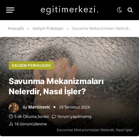
Anasayfa
Gelişim Psikolojisi
Savunma Mekanizmaları Nelerdir, Nasıl İşler?
»
»
GELIŞIM PSIKOLOJISI
Savunma Mekanizmaları
Nelerdir, Nasıl İşler?
By
Martinovic
29 Temmuz 2024
5 dk Okuma Süresi
Yorum yapılmamış
16
Görüntülenme
Savunma Mekanizmaları Nelerdir, Nasıl İşler