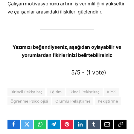
Çalışan motivasyonunu artırır, iş verimliliğini yükseltir
ve çalışanlar arasındaki ilişkileri güçlendirir.
Yazımızı beğendiyseniz, aşağıdan oylayabilir ve
yorumlardan fikirlerinizi belirtebilirsiniz
5/5 - (1 vote)
Birincil Pekiştireç
Eğitim
İkincil Pekiştireç
KPSS
Öğrenme Psikolojisi
Olumlu Pekiştirme
Pekiştirme
Facebook
Twitter
WhatsApp
Telegram
Pinterest
LinkedIn
Tumblr
E-
Copy