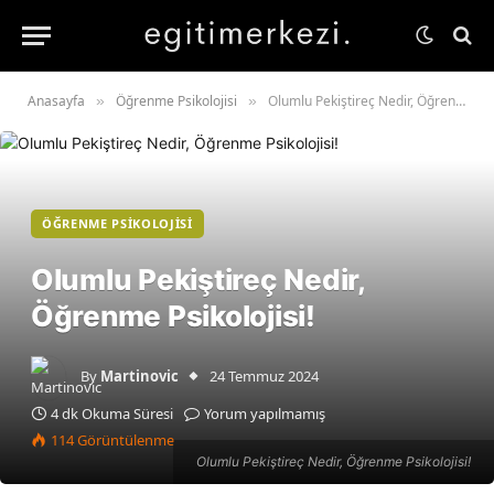
Anasayfa
Öğrenme Psikolojisi
Olumlu Pekiştireç Nedir, Öğrenme Psikolojisi!
»
»
ÖĞRENME PSIKOLOJISI
Olumlu Pekiştireç Nedir,
Öğrenme Psikolojisi!
By
Martinovic
24 Temmuz 2024
4 dk Okuma Süresi
Yorum yapılmamış
114
Görüntülenme
Olumlu Pekiştireç Nedir, Öğrenme Psikolojisi!