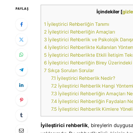
PAYLAŞ
İçindekiler
[
gizle
1
İyileştirici Rehberliğin Tanımı
2
İyileştirici Rehberliğin Amaçları
3
İyileştirici Rehberlik ve Psikolojik Danı
4
İyileştirici Rehberlikte Kullanılan Yönte
5
İyileştirici Rehberlikte Etkili İletişim Tek
6
İyileştirici Rehberliğin Birey Üzerindeki 
7
Sıkça Sorulan Sorular
7.1
İyileştirici Rehberlik Nedir?
7.2
İyileştirici Rehberlik Hangi Yönteml
7.3
İyileştirici Rehberliğin Amaçları Ne
7.4
İyileştirici Rehberliğin Faydaları N
7.5
İyileştirici Rehberlik Kimlere Yöneli
İyileştirici rehberlik
, bireylerin duygusa