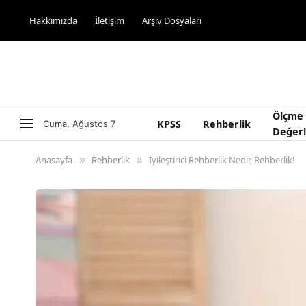
Hakkımızda
İletişim
Arşiv Dosyaları
Ölçme
KPSS
Rehberlik
Cuma, Ağustos 7
Değer
Anasayfa
Rehberlik
İyileştirici Rehberlik Nedir, Rehberlik!
»
»