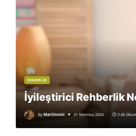
REHBERLIK
İyileştirici Rehberlik N
By
Martinovic
31 Temmuz 2024
5 dk Okum