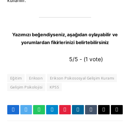
kullanılır.
Yazımızı beğendiyseniz, aşağıdan oylayabilir ve
yorumlardan fikirlerinizi belirtebilirsiniz
5/5 - (1 vote)
Eğitim
Erikson
Erikson Psikososyal Gelişim Kuramı
Gelişim Psikolojisi
KPSS
Facebook
Twitter
WhatsApp
Telegram
Pinterest
LinkedIn
Tumblr
E-
Copy
mail
Link