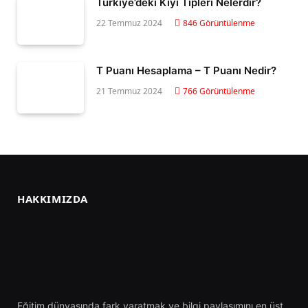
Türkiye’deki Kıyı Tipleri Nelerdir?
22 Temmuz 2024
846
Görüntülenme
T Puanı Hesaplama – T Puanı Nedir?
21 Temmuz 2024
766
Görüntülenme
HAKKIMIZDA
Eğitim dünyasında fark yaratmak ve bilgi paylaşımını en üst