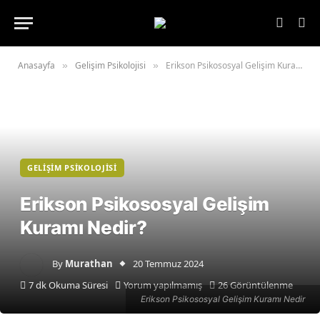
Anasayfa
Gelişim Psikolojisi
Erikson Psikososyal Gelişim Kuramı Nedir?
»
»
GELIŞIM PSIKOLOJISI
Erikson Psikososyal Gelişim
Kuramı Nedir?
By
Murathan
20 Temmuz 2024
7 dk Okuma Süresi
Yorum yapılmamış
26
Görüntülenme
Erikson Psikososyal Gelişim Kuramı Nedir