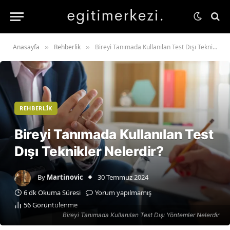
Anasayfa
Rehberlik
Bireyi Tanımada Kullanılan Test Dışı Teknikler Nelerdir?
»
»
REHBERLIK
Bireyi Tanımada Kullanılan Test
Dışı Teknikler Nelerdir?
By
Martinovic
30 Temmuz 2024
6 dk Okuma Süresi
Yorum yapılmamış
56
Görüntülenme
Bireyi Tanımada Kullanılan Test Dışı Yöntemler Nelerdir