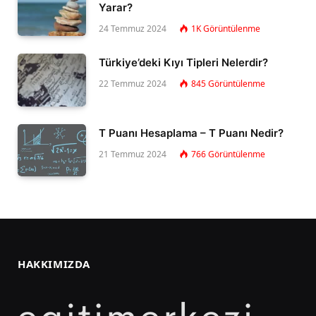
Yarar?
24 Temmuz 2024
1K
Görüntülenme
Türkiye’deki Kıyı Tipleri Nelerdir?
22 Temmuz 2024
845
Görüntülenme
T Puanı Hesaplama – T Puanı Nedir?
21 Temmuz 2024
766
Görüntülenme
HAKKIMIZDA