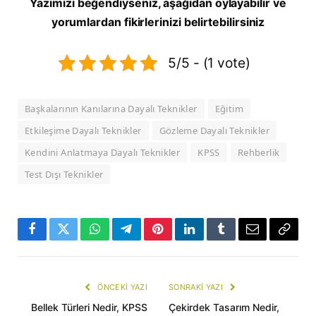
Yazımızı beğendiyseniz, aşağıdan oylayabilir ve
yorumlardan fikirlerinizi belirtebilirsiniz
5/5 - (1 vote)
Başkalarının Kanılarına Dayalı Teknikler
Eğitim
Etkileşime Dayalı Teknikler
Gözleme Dayalı Teknikler
Kendini Anlatmaya Dayalı Teknikler
KPSS
Rehberlik
Test Dışı Teknikler
Facebook
Twitter
WhatsApp
Telegram
Pinterest
LinkedIn
Tumblr
E-
Copy
mail
Link
ÖNCEKI YAZI
SONRAKI YAZI
Bellek Türleri Nedir, KPSS
Çekirdek Tasarım Nedir,